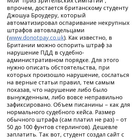
Мой “приз зрительских симпатий”,
впрочем, достается британскому студенту
Джошуа Броудеру, который
автоматизировал оспаривание некрупных
штрафов автовладельцами
(
www.donotpay.co.uk
). Как известно, в
Британии можно оспорить штраф за
нарушение ПДД в судебно-
административном порядке. Для этого
нужно описать обстоятельства, при
которых произошло нарушение, сослаться
на верные статьи правил, тем самым
показав, что нарушение либо было
вынужденным, либо вовсе неправильно
зафиксировано. Объем писанины – как для
нормального судебного кейса. Размер
обычного штрафа (сам платил не раз) – от
50 до 100 фунтов стерлингов). Дешевле
заплатить. Так вот, студент создал сайт с