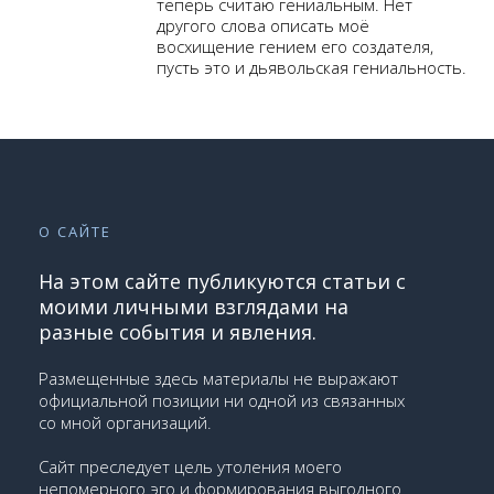
теперь считаю гениальным. Нет
другого слова описать моё
восхищение гением его создателя,
пусть это и дьявольская гениальность.
О САЙТЕ
На этом сайте публикуются статьи с
моими личными взглядами на
разные события и явления.
Размещенные здесь материалы не выражают
официальной позиции ни одной из связанных
со мной организаций.
Сайт преследует цель утоления моего
непомерного эго и формирования выгодного